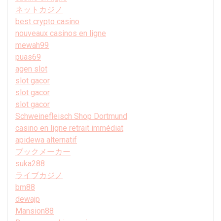
ネットカジノ
best crypto casino
nouveaux casinos en ligne
mewah99
puas69
agen slot
slot gacor
slot gacor
slot gacor
Schweinefleisch Shop Dortmund
casino en ligne retrait immédiat
apidewa alternatif
ブックメーカー
suka288
ライブカジノ
bm88
dewajp
Mansion88