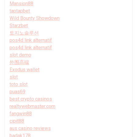
Mansion88
taptapbet
Wild Bounty Showdown
Starzbet
토지노솔루션
pos4d link alternatif
pos4d link alternatif
slot demo
外围高端
Exodus wallet
slot
toto slot
puas69
best crypto casinos
realtywebmaster.com
fangwin88
cipit88
aus casino reviews
badak178