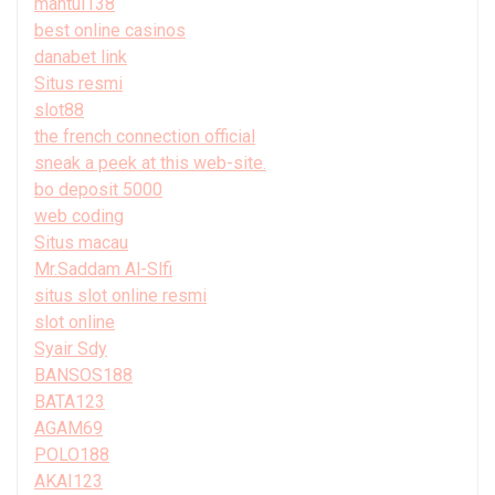
mantul138
best online casinos
danabet link
Situs resmi
slot88
the french connection official
sneak a peek at this web-site.
bo deposit 5000
web coding
Situs macau
Mr.Saddam Al-Slfi
situs slot online resmi
slot online
Syair Sdy
BANSOS188
BATA123
AGAM69
POLO188
AKAI123