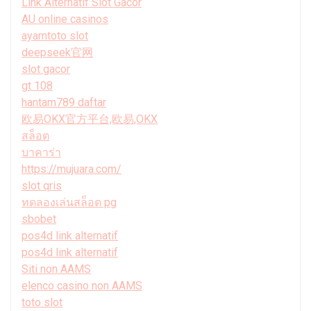
Link Alternatif Slot Gacor
AU online casinos
ayamtoto slot
deepseek官网
slot gacor
gt 108
hantam789 daftar
欧易OKX官方平台,欧易,OKX
สล็อต
บาคาร่า
https://mujuara.com/
slot qris
ทดลองเล่นสล็อต pg
sbobet
pos4d link alternatif
pos4d link alternatif
Siti non AAMS
elenco casino non AAMS
toto slot