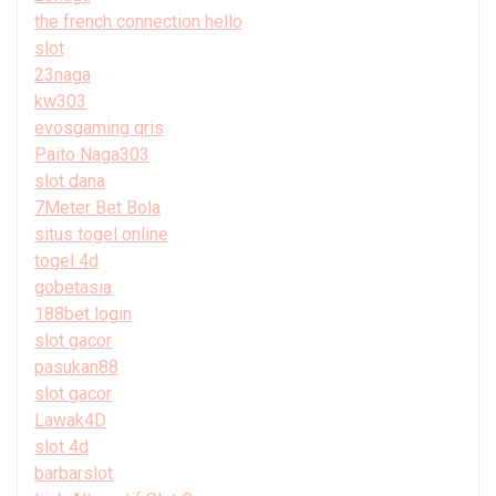
the french connection hello
slot
23naga
kw303
evosgaming qris
Paito Naga303
slot dana
7Meter Bet Bola
situs togel online
togel 4d
gobetasia
188bet login
slot gacor
pasukan88
slot gacor
Lawak4D
slot 4d
barbarslot