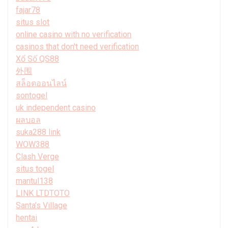
fajar78
situs slot
online casino with no verification
casinos that don't need verification
Xổ Số QS88
外围
สล็อตออนไลน์
sontogel
uk independent casino
ผลบอล
suka288 link
WOW388
Clash Verge
situs togel
mantul138
LINK LTDTOTO
Santa’s Village
hentai