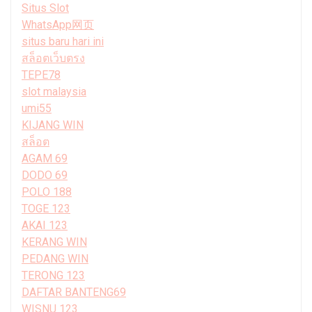
Situs Slot
WhatsApp网页
situs baru hari ini
สล็อตเว็บตรง
TEPE78
slot malaysia
umi55
KIJANG WIN
สล็อต
AGAM 69
DODO 69
POLO 188
TOGE 123
AKAI 123
KERANG WIN
PEDANG WIN
TERONG 123
DAFTAR BANTENG69
WISNU 123