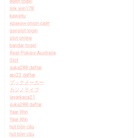
agen togel
link win178
kawijitu
кракен onion сайт
gsnslot login
slot online
bandar togel
Real Pokies Australia
Slot
suka288 daftar
api22 daftar
ブックメーカー
カジノライブ
layarkaca21
suka288 daftar
Yaar Win
Yaar Win
hút bồn cầu
hút bồn cầu