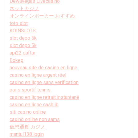
Dewavegas Livecasino
ネットカジノ
オンラインポーカー おすすめ
toto slot
KOINSLOTS
slot depo 5k
slot depo 5k
api22 daftar
Bokep
nouveau site de casino en ligne
casino en ligne argent réel
casino en ligne sans verification
paris sportif tennis
casino en ligne retrait instantané
casino en ligne cashlib
siti casino online
casinò online non aams
仮想通貨 カジノ
mantul138 login