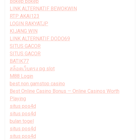
Bokep bokep
LINK ALTERNATIF BEWOKWIN
RTP AKAI123
LOGIN RAKYATJP
KIJANG WIN
LINK ALTERNATIF DODO69
SITUS GACOR
SITUS GACOR
BATIK77
สล็อตเว็บตรง pg slot
M88 Login
best non gamstop casino
Best Online Casino Bonus — Online Casinos Worth
Playing
situs pos4d
situs pos4d
bulan togel
situs pos4d
situs pos4d