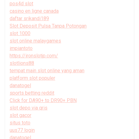
pos4d slot
casino en ligne canada
daftar srikandi189
Slot Deposit Pulsa Tanpa Potongan
slot 1000
slot online malaygames
impiantoto
https://ironslotjp.com/
slotlions88
tempat main slot online yang aman
platform slot populer
danatogel
sports betting reddit
Click for DA90+ to DR90+ PBN
slot depo via qris
slot gacor
situs toto
uus77 login
danatogel