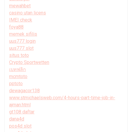
mewahbet
casino utan licens
IMEI check
foya88
memek sifilis
uus777 login
uus777 slot
situs toto
Crypto Sportwetten
เบทฟลิก
mcmtoto
pptoto
dewagacor138
www.stmichaelsweb.com/4-hours-part-time-job-in-
ajman.html
gt108 daftar
dana4d
pos4d slot