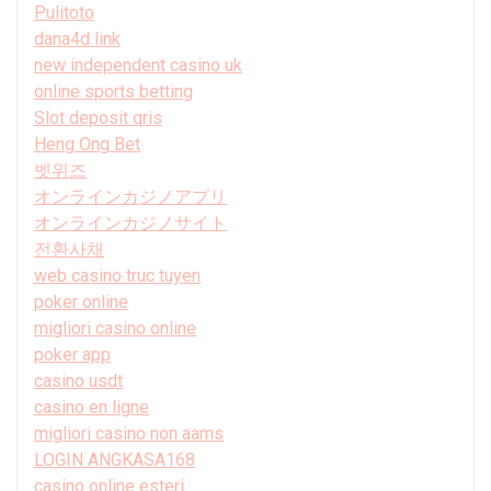
Pulitoto
dana4d link
new independent casino uk
online sports betting
Slot deposit qris
Heng Ong Bet
벳위즈
オンラインカジノアプリ
オンラインカジノサイト
전환사채
web casino truc tuyen
poker online
migliori casino online
poker app
casino usdt
casino en ligne
migliori casino non aams
LOGIN ANGKASA168
casino online esteri