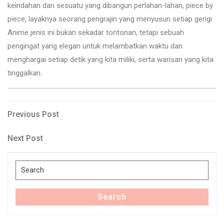
keindahan dari sesuatu yang dibangun perlahan-lahan, piece by
piece, layaknya seorang pengrajin yang menyusun setiap gerigi.
Anime jenis ini bukan sekadar tontonan, tetapi sebuah
pengingat yang elegan untuk melambatkan waktu dan
menghargai setiap detik yang kita miliki, serta warisan yang kita
tinggalkan.
Post
Previous
Previous Post
Post
navigation
Next
Next Post
Post
Search
for:
Search