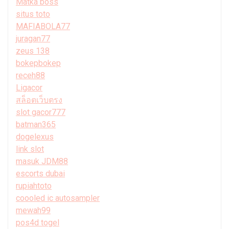
Matka boss
situs toto
MAFIABOLA77
juragan77
zeus 138
bokepbokep
receh88
Ligacor
สล็อตเว็บตรง
slot gacor777
batman365
dogelexus
link slot
masuk JDM88
escorts dubai
rupiahtoto
coooled ic autosampler
mewah99
pos4d togel