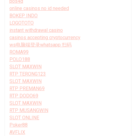
pos4d
online casinos no id needed
BOKEP INDO
LOGOTOTO
instant withdrawal casino
casinos accepting cryptocurrency
ws电脑端登录whatsapp 扫码
ROMA99
POLO188
SLOT MAXWIN
RTP TERONG123
SLOT MAXWIN
RTP PREMAN69
RTP DODO69
SLOT MAXWIN
RTP MUSANGWIN
SLOT ONLINE
Poker88
AVFLIX