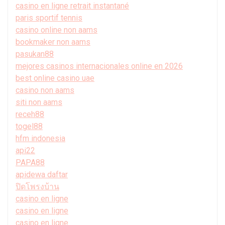
casino en ligne retrait instantané
paris sportif tennis
casino online non aams
bookmaker non aams
pasukan88
mejores casinos internacionales online en 2026
best online casino uae
casino non aams
siti non aams
receh88
togel88
hfm indonesia
api22
PAPA88
apidewa daftar
ปิดโพรงบ้าน
casino en ligne
casino en ligne
casino en ligne