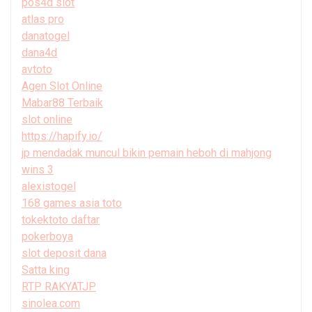
pos4d slot
atlas pro
danatogel
dana4d
avtoto
Agen Slot Online
Mabar88 Terbaik
slot online
https://hapify.io/
jp mendadak muncul bikin pemain heboh di mahjong
wins 3
alexistogel
168 games asia toto
tokektoto daftar
pokerboya
slot deposit dana
Satta king
RTP RAKYATJP
sinolea.com