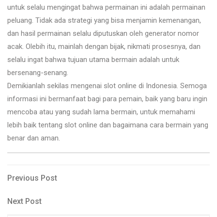
untuk selalu mengingat bahwa permainan ini adalah permainan
peluang. Tidak ada strategi yang bisa menjamin kemenangan,
dan hasil permainan selalu diputuskan oleh generator nomor
acak. Olebih itu, mainlah dengan bijak, nikmati prosesnya, dan
selalu ingat bahwa tujuan utama bermain adalah untuk
bersenang-senang.
Demikianlah sekilas mengenai slot online di Indonesia. Semoga
informasi ini bermanfaat bagi para pemain, baik yang baru ingin
mencoba atau yang sudah lama bermain, untuk memahami
lebih baik tentang slot online dan bagaimana cara bermain yang
benar dan aman.
Post
Previous
Previous Post
Post
navigation
Next
Next Post
Post