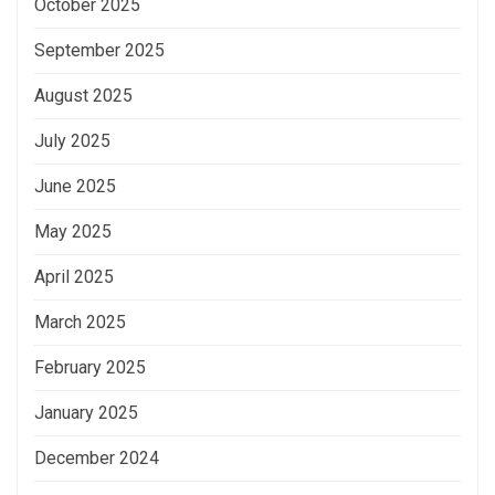
October 2025
September 2025
August 2025
July 2025
June 2025
May 2025
April 2025
March 2025
February 2025
January 2025
December 2024