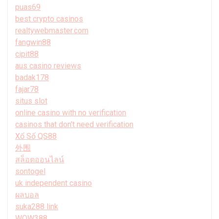
puas69
best crypto casinos
realtywebmaster.com
fangwin88
cipit88
aus casino reviews
badak178
fajar78
situs slot
online casino with no verification
casinos that don't need verification
Xổ Số QS88
外围
สล็อตออนไลน์
sontogel
uk independent casino
ผลบอล
suka288 link
WOW388