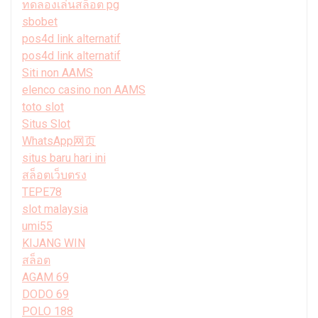
ทดลองเล่นสล็อต pg
sbobet
pos4d link alternatif
pos4d link alternatif
Siti non AAMS
elenco casino non AAMS
toto slot
Situs Slot
WhatsApp网页
situs baru hari ini
สล็อตเว็บตรง
TEPE78
slot malaysia
umi55
KIJANG WIN
สล็อต
AGAM 69
DODO 69
POLO 188