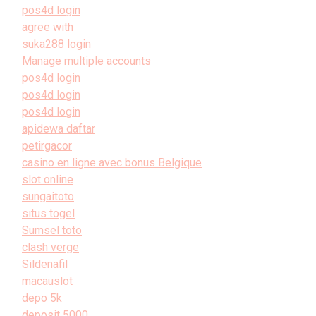
pos4d login
agree with
suka288 login
Manage multiple accounts
pos4d login
pos4d login
pos4d login
apidewa daftar
petirgacor
casino en ligne avec bonus Belgique
slot online
sungaitoto
situs togel
Sumsel toto
clash verge
Sildenafil
macauslot
depo 5k
deposit 5000