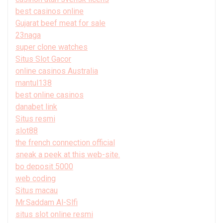
best casinos online
Gujarat beef meat for sale
23naga
super clone watches
Situs Slot Gacor
online casinos Australia
mantul138
best online casinos
danabet link
Situs resmi
slot88
the french connection official
sneak a peek at this web-site.
bo deposit 5000
web coding
Situs macau
Mr.Saddam Al-Slfi
situs slot online resmi