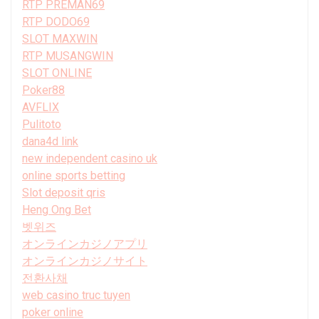
RTP PREMAN69
RTP DODO69
SLOT MAXWIN
RTP MUSANGWIN
SLOT ONLINE
Poker88
AVFLIX
Pulitoto
dana4d link
new independent casino uk
online sports betting
Slot deposit qris
Heng Ong Bet
벳위즈
オンラインカジノアプリ
オンラインカジノサイト
전환사채
web casino truc tuyen
poker online