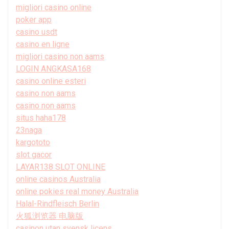
migliori casino online
poker app
casino usdt
casino en ligne
migliori casino non aams
LOGIN ANGKASA168
casino online esteri
casino non aams
casino non aams
situs haha178
23naga
kargototo
slot gacor
LAYAR138 SLOT ONLINE
online casinos Australia
online pokies real money Australia
Halal-Rindfleisch Berlin
火狐浏览器 电脑版
casinon utan svensk licens