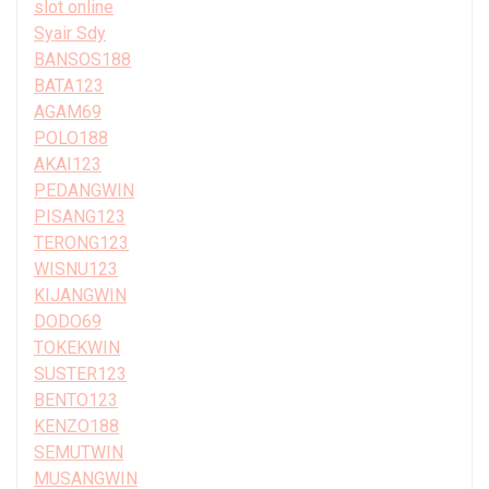
slot online
Syair Sdy
BANSOS188
BATA123
AGAM69
POLO188
AKAI123
PEDANGWIN
PISANG123
TERONG123
WISNU123
KIJANGWIN
DODO69
TOKEKWIN
SUSTER123
BENTO123
KENZO188
SEMUTWIN
MUSANGWIN