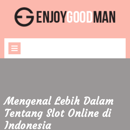
Skip
to
content
Open
Menu
Mengenal Lebih Dalam
Tentang Slot Online di
Indonesia