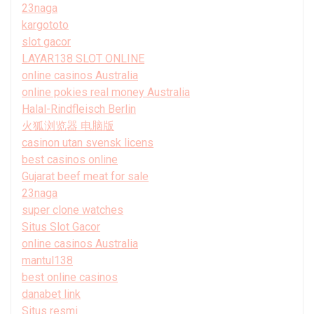
23naga
kargototo
slot gacor
LAYAR138 SLOT ONLINE
online casinos Australia
online pokies real money Australia
Halal-Rindfleisch Berlin
火狐浏览器 电脑版
casinon utan svensk licens
best casinos online
Gujarat beef meat for sale
23naga
super clone watches
Situs Slot Gacor
online casinos Australia
mantul138
best online casinos
danabet link
Situs resmi