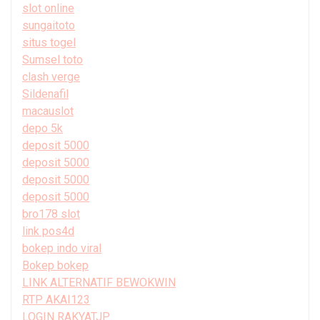
slot online
sungaitoto
situs togel
Sumsel toto
clash verge
Sildenafil
macauslot
depo 5k
deposit 5000
deposit 5000
deposit 5000
deposit 5000
bro178 slot
link pos4d
bokep indo viral
Bokep bokep
LINK ALTERNATIF BEWOKWIN
RTP AKAI123
LOGIN RAKYATJP