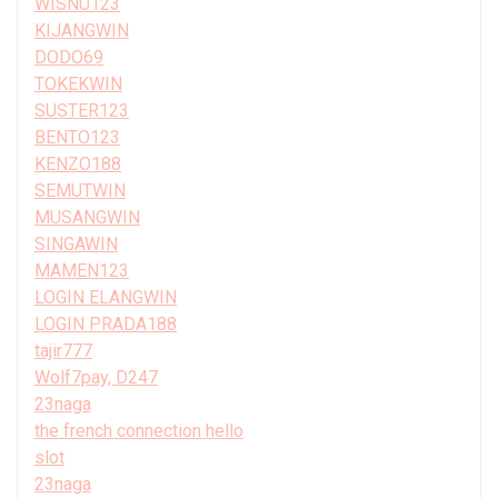
WISNU123
KIJANGWIN
DODO69
TOKEKWIN
SUSTER123
BENTO123
KENZO188
SEMUTWIN
MUSANGWIN
SINGAWIN
MAMEN123
LOGIN ELANGWIN
LOGIN PRADA188
tajir777
Wolf7pay, D247
23naga
the french connection hello
slot
23naga