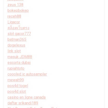
zeus 138
bokepbokep
receh88
Ligacor
สล็อตเว็บตรง
slot gacor777
batman365
dogelexus
link slot
masuk JDM88
escorts dubai
rupiahtoto
coooled ic autosampler
mewah99
pos4d togel
pos4d slot
casino en ligne canada
daftar srikandi189