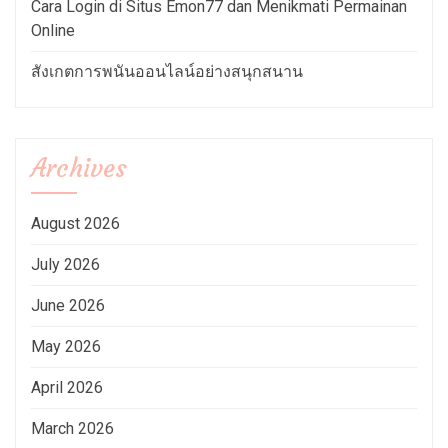
Cara Login di Situs Emon77 dan Menikmati Permainan
Online
สังเกตการพนันออนไลน์อย่างสนุกสนาน
Archives
August 2026
July 2026
June 2026
May 2026
April 2026
March 2026