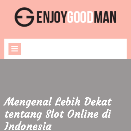
Skip
to
content
Open
Menu
Mengenal Lebih Dekat
tentang Slot Online di
Indonesia