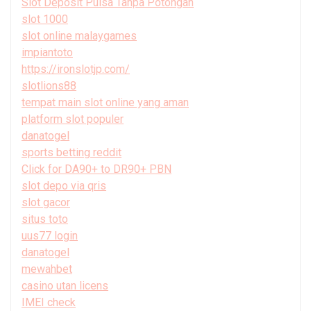
Slot Deposit Pulsa Tanpa Potongan
slot 1000
slot online malaygames
impiantoto
https://ironslotjp.com/
slotlions88
tempat main slot online yang aman
platform slot populer
danatogel
sports betting reddit
Click for DA90+ to DR90+ PBN
slot depo via qris
slot gacor
situs toto
uus77 login
danatogel
mewahbet
casino utan licens
IMEI check