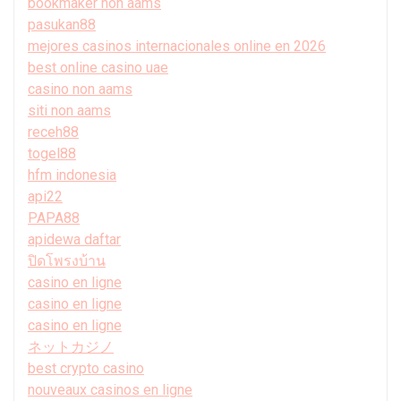
bookmaker non aams
pasukan88
mejores casinos internacionales online en 2026
best online casino uae
casino non aams
siti non aams
receh88
togel88
hfm indonesia
api22
PAPA88
apidewa daftar
ปิดโพรงบ้าน
casino en ligne
casino en ligne
casino en ligne
ネットカジノ
best crypto casino
nouveaux casinos en ligne