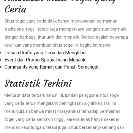
Ceria
Situs togel yang ceria tidak hanya menawarkan permainan
tradisional togel, tetapi juga memperkaya pengalaman bermain
dengan berbagai fitur unik dan menarik. Berikut adalah beberapa
keunikan yang membuat situs togel ini begitu istimewa:
Desain Grafis yang Ceria dan Menghibur
Event dan Promo Spesial yang Menarik
Community yang Ramah dan Penuh Semangat
Statistik Terkini
Menurut data terbaru tahun ini, jumlah pengguna situs togel
yang ceria terus mengalami peningkatan signifikan. Hal ini
menunjukkan bahwa minat masyarakat terhadap permainan
togel yang ceria semakin tinggi, karena tidak hanya sekedar
mencari keuntungan, tetapi juga untuk bersenang-senang dan