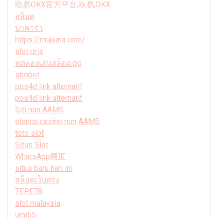
欧易OKX官方平台,欧易,OKX
สล็อต
บาคาร่า
https://mujuara.com/
slot qris
ทดลองเล่นสล็อต pg
sbobet
pos4d link alternatif
pos4d link alternatif
Siti non AAMS
elenco casino non AAMS
toto slot
Situs Slot
WhatsApp网页
situs baru hari ini
สล็อตเว็บตรง
TEPE78
slot malaysia
umi55