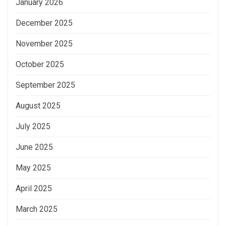
January 2026
December 2025
November 2025
October 2025
September 2025
August 2025
July 2025
June 2025
May 2025
April 2025
March 2025