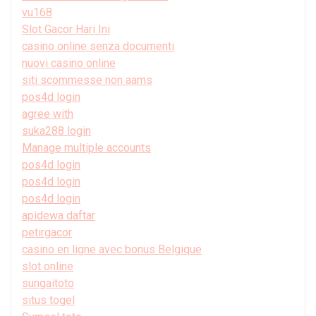
vu168
Slot Gacor Hari Ini
casino online senza documenti
nuovi casino online
siti scommesse non aams
pos4d login
agree with
suka288 login
Manage multiple accounts
pos4d login
pos4d login
pos4d login
apidewa daftar
petirgacor
casino en ligne avec bonus Belgique
slot online
sungaitoto
situs togel