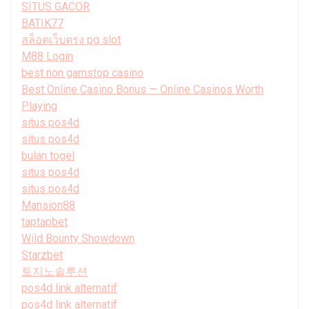
SITUS GACOR
BATIK77
สล็อตเว็บตรง pg slot
M88 Login
best non gamstop casino
Best Online Casino Bonus — Online Casinos Worth
Playing
situs pos4d
situs pos4d
bulan togel
situs pos4d
situs pos4d
Mansion88
taptapbet
Wild Bounty Showdown
Starzbet
토지노솔루션
pos4d link alternatif
pos4d link alternatif