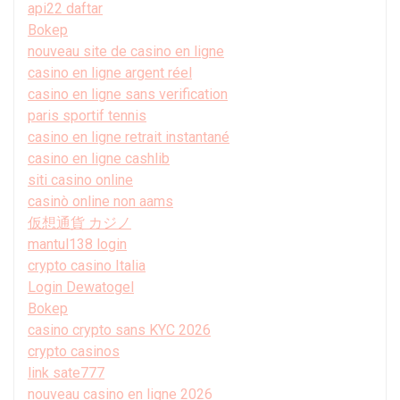
api22 daftar
Bokep
nouveau site de casino en ligne
casino en ligne argent réel
casino en ligne sans verification
paris sportif tennis
casino en ligne retrait instantané
casino en ligne cashlib
siti casino online
casinò online non aams
仮想通貨 カジノ
mantul138 login
crypto casino Italia
Login Dewatogel
Bokep
casino crypto sans KYC 2026
crypto casinos
link sate777
nouveau casino en ligne 2026