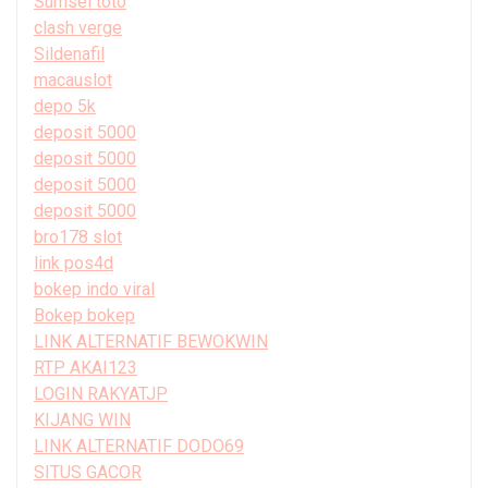
Sumsel toto
clash verge
Sildenafil
macauslot
depo 5k
deposit 5000
deposit 5000
deposit 5000
deposit 5000
bro178 slot
link pos4d
bokep indo viral
Bokep bokep
LINK ALTERNATIF BEWOKWIN
RTP AKAI123
LOGIN RAKYATJP
KIJANG WIN
LINK ALTERNATIF DODO69
SITUS GACOR