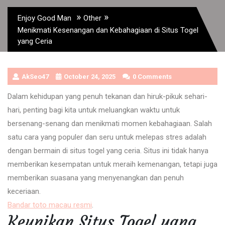
»
»
Enjoy Good Man
Other
Menikmati Kesenangan dan Kebahagiaan di Situs Togel
yang Ceria
AkSeo47
October 24, 2025
0 Comments
Dalam kehidupan yang penuh tekanan dan hiruk-pikuk sehari-
hari, penting bagi kita untuk meluangkan waktu untuk
bersenang-senang dan menikmati momen kebahagiaan. Salah
satu cara yang populer dan seru untuk melepas stres adalah
dengan bermain di situs togel yang ceria. Situs ini tidak hanya
memberikan kesempatan untuk meraih kemenangan, tetapi juga
memberikan suasana yang menyenangkan dan penuh
keceriaan.
Bandar toto macau resmi
.
Keunikan Situs Togel yang