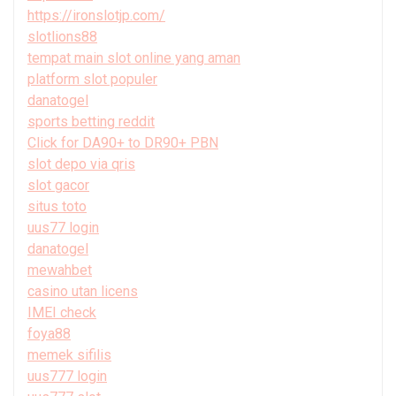
https://ironslotjp.com/
slotlions88
tempat main slot online yang aman
platform slot populer
danatogel
sports betting reddit
Click for DA90+ to DR90+ PBN
slot depo via qris
slot gacor
situs toto
uus77 login
danatogel
mewahbet
casino utan licens
IMEI check
foya88
memek sifilis
uus777 login