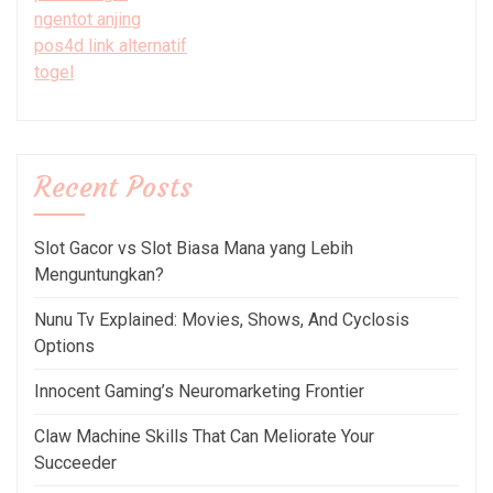
ngentot anjing
pos4d link alternatif
togel
Recent Posts
Slot Gacor vs Slot Biasa Mana yang Lebih
Menguntungkan?
Nunu Tv Explained: Movies, Shows, And Cyclosis
Options
Innocent Gaming’s Neuromarketing Frontier
Claw Machine Skills That Can Meliorate Your
Succeeder