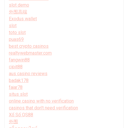
slot demo
外围高端
Exodus wallet
slot
toto slot
puas69
best crypto casinos
realtywebmaster.com
fangwin88
cipit88
aus casino reviews
badak178
fajar78
situs slot
online casino with no verification
casinos that don't need verification
Xổ Số QS88
外围