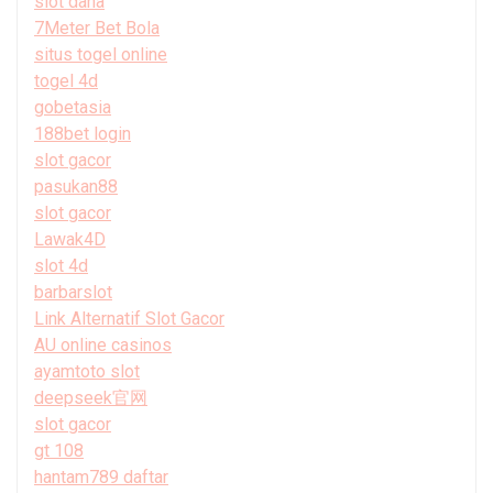
slot dana
7Meter Bet Bola
situs togel online
togel 4d
gobetasia
188bet login
slot gacor
pasukan88
slot gacor
Lawak4D
slot 4d
barbarslot
Link Alternatif Slot Gacor
AU online casinos
ayamtoto slot
deepseek官网
slot gacor
gt 108
hantam789 daftar