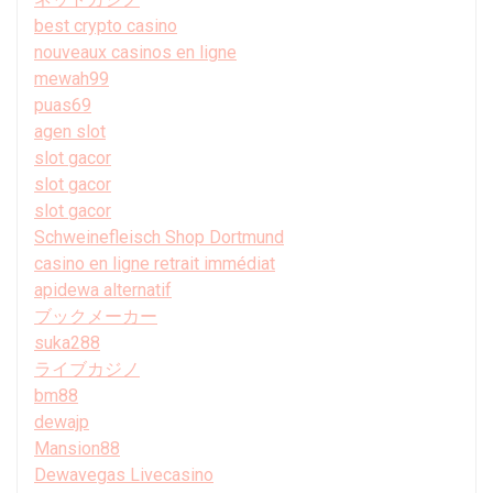
best crypto casino
nouveaux casinos en ligne
mewah99
puas69
agen slot
slot gacor
slot gacor
slot gacor
Schweinefleisch Shop Dortmund
casino en ligne retrait immédiat
apidewa alternatif
ブックメーカー
suka288
ライブカジノ
bm88
dewajp
Mansion88
Dewavegas Livecasino