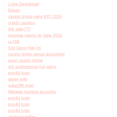
Login Dewatogel
Bokep
casino crypto sans KYC 2026
crypto casinos
link sate777
nouveau casino en ligne 2026
vu168
Slot Gacor Hari Ini
casino online senza documenti
nuovi casino online
siti scommesse non aams
pos4d login
agree with
suka288 login
Manage multiple accounts
pos4d login
pos4d login
pos4d login
apidewa daftar