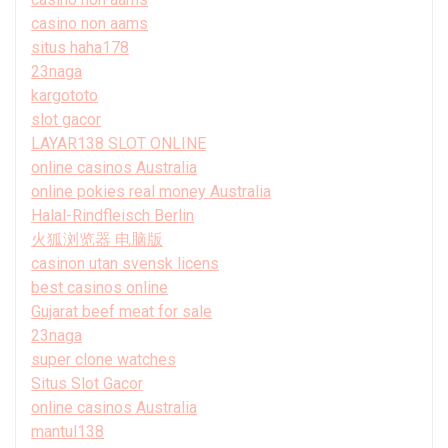
casino non aams
situs haha178
23naga
kargototo
slot gacor
LAYAR138 SLOT ONLINE
online casinos Australia
online pokies real money Australia
Halal-Rindfleisch Berlin
火狐浏览器 电脑版
casinon utan svensk licens
best casinos online
Gujarat beef meat for sale
23naga
super clone watches
Situs Slot Gacor
online casinos Australia
mantul138