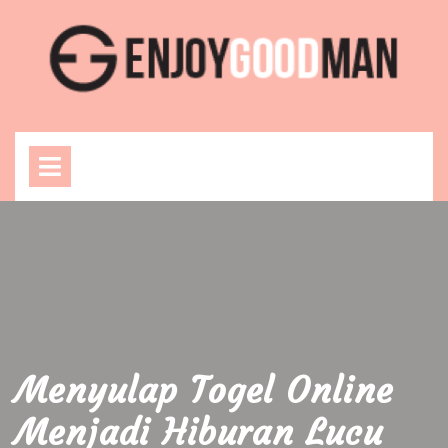
Skip
to
content
Open
Menu
Menyulap Togel Online
Menjadi Hiburan Lucu