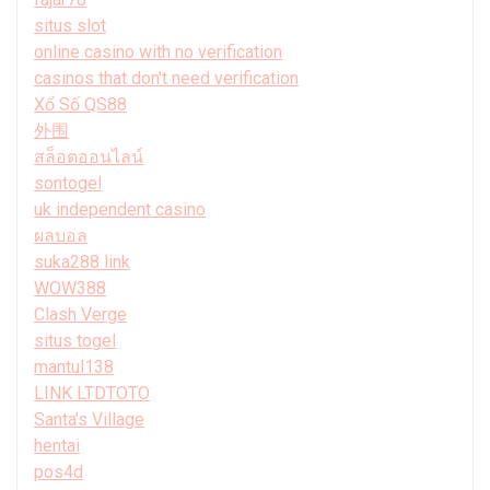
situs slot
online casino with no verification
casinos that don't need verification
Xổ Số QS88
外围
สล็อตออนไลน์
sontogel
uk independent casino
ผลบอล
suka288 link
WOW388
Clash Verge
situs togel
mantul138
LINK LTDTOTO
Santa’s Village
hentai
pos4d