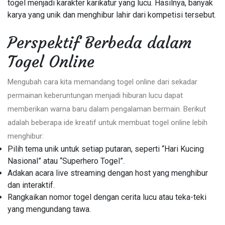
togel menjadi karakter karikatur yang lucu. Hasilnya, banyak
karya yang unik dan menghibur lahir dari kompetisi tersebut.
Perspektif Berbeda dalam
Togel Online
Mengubah cara kita memandang togel online dari sekadar
permainan keberuntungan menjadi hiburan lucu dapat
memberikan warna baru dalam pengalaman bermain. Berikut
adalah beberapa ide kreatif untuk membuat togel online lebih
menghibur:
Pilih tema unik untuk setiap putaran, seperti “Hari Kucing
Nasional” atau “Superhero Togel”.
Adakan acara live streaming dengan host yang menghibur
dan interaktif.
Rangkaikan nomor togel dengan cerita lucu atau teka-teki
yang mengundang tawa.