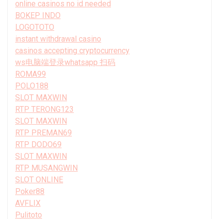
online casinos no id needed
BOKEP INDO
LOGOTOTO
instant withdrawal casino
casinos accepting cryptocurrency
ws电脑端登录whatsapp 扫码
ROMA99
POLO188
SLOT MAXWIN
RTP TERONG123
SLOT MAXWIN
RTP PREMAN69
RTP DODO69
SLOT MAXWIN
RTP MUSANGWIN
SLOT ONLINE
Poker88
AVFLIX
Pulitoto