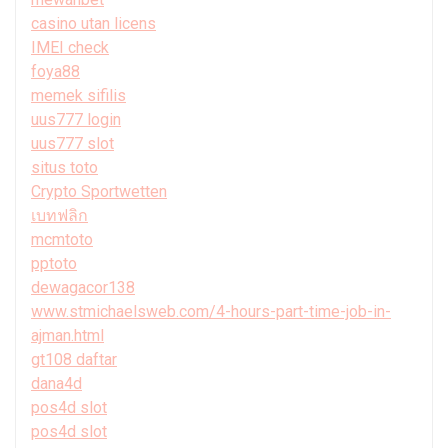
casino utan licens
IMEI check
foya88
memek sifilis
uus777 login
uus777 slot
situs toto
Crypto Sportwetten
เบทฟลิก
mcmtoto
pptoto
dewagacor138
www.stmichaelsweb.com/4-hours-part-time-job-in-
ajman.html
gt108 daftar
dana4d
pos4d slot
pos4d slot