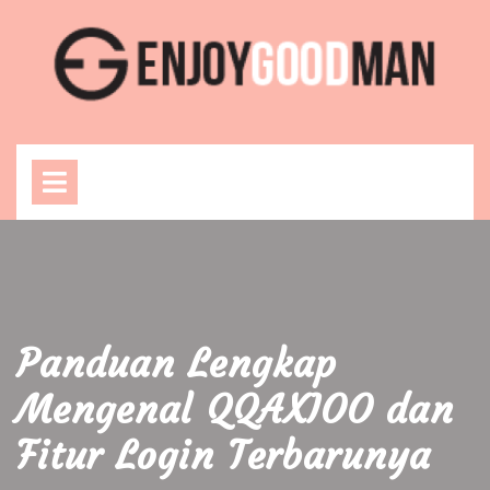
Skip
to
content
Open
Menu
Panduan Lengkap
Mengenal QQAXIOO dan
Fitur Login Terbarunya