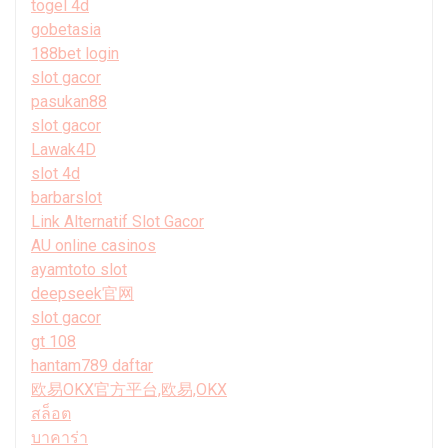
togel 4d
gobetasia
188bet login
slot gacor
pasukan88
slot gacor
Lawak4D
slot 4d
barbarslot
Link Alternatif Slot Gacor
AU online casinos
ayamtoto slot
deepseek官网
slot gacor
gt 108
hantam789 daftar
欧易OKX官方平台,欧易,OKX
สล็อต
บาคาร่า