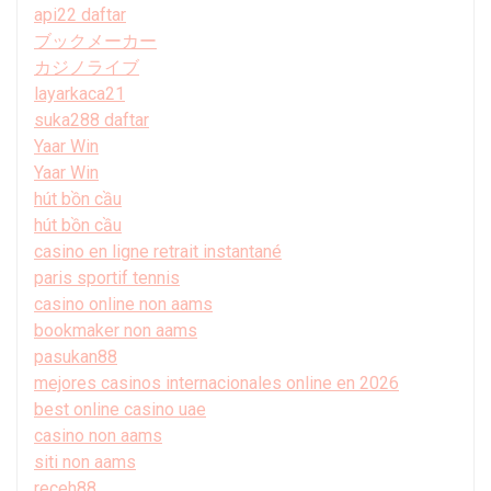
api22 daftar
ブックメーカー
カジノライブ
layarkaca21
suka288 daftar
Yaar Win
Yaar Win
hút bồn cầu
hút bồn cầu
casino en ligne retrait instantané
paris sportif tennis
casino online non aams
bookmaker non aams
pasukan88
mejores casinos internacionales online en 2026
best online casino uae
casino non aams
siti non aams
receh88