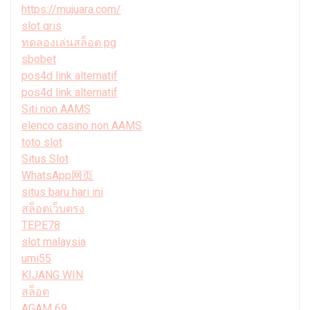
https://mujuara.com/
slot qris
ทดลองเล่นสล็อต pg
sbobet
pos4d link alternatif
pos4d link alternatif
Siti non AAMS
elenco casino non AAMS
toto slot
Situs Slot
WhatsApp网页
situs baru hari ini
สล็อตเว็บตรง
TEPE78
slot malaysia
umi55
KIJANG WIN
สล็อต
AGAM 69