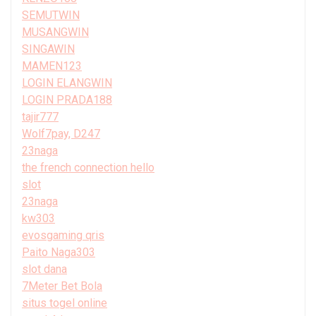
SEMUTWIN
MUSANGWIN
SINGAWIN
MAMEN123
LOGIN ELANGWIN
LOGIN PRADA188
tajir777
Wolf7pay, D247
23naga
the french connection hello
slot
23naga
kw303
evosgaming qris
Paito Naga303
slot dana
7Meter Bet Bola
situs togel online