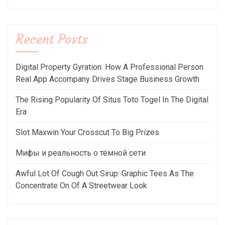
Recent Posts
Digital Property Gyration: How A Professional Person
Real App Accompany Drives Stage Business Growth
The Rising Popularity Of Situs Toto Togel In The Digital
Era
Slot Maxwin Your Crosscut To Big Prizes
Мифы и реальность о тёмной сети
Awful Lot Of Cough Out Sirup: Graphic Tees As The
Concentrate On Of A Streetwear Look