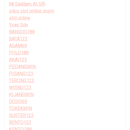
Mr.Saddam Al-Slfi
situs slot online resmi
slot online
Syair Sdy
BANSOS188
BATA123
AGAM69
POLO188
AKAI123
PEDANGWIN
PISANG123
TERONG123
WISNU123
KIJANGWIN
DODO69
TOKEKWIN
SUSTER123
BENTO123
KENZO188