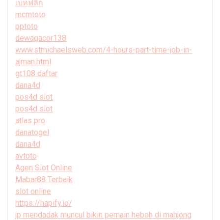
เบทฟลิก
mcmtoto
pptoto
dewagacor138
www.stmichaelsweb.com/4-hours-part-time-job-in-
ajman.html
gt108 daftar
dana4d
pos4d slot
pos4d slot
atlas pro
danatogel
dana4d
avtoto
Agen Slot Online
Mabar88 Terbaik
slot online
https://hapify.io/
jp mendadak muncul bikin pemain heboh di mahjong