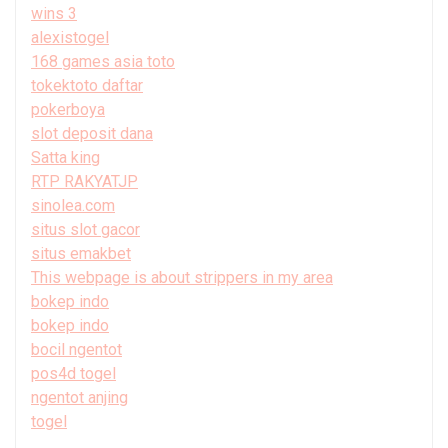
wins 3
alexistogel
168 games asia toto
tokektoto daftar
pokerboya
slot deposit dana
Satta king
RTP RAKYATJP
sinolea.com
situs slot gacor
situs emakbet
This webpage is about strippers in my area
bokep indo
bokep indo
bocil ngentot
pos4d togel
ngentot anjing
togel