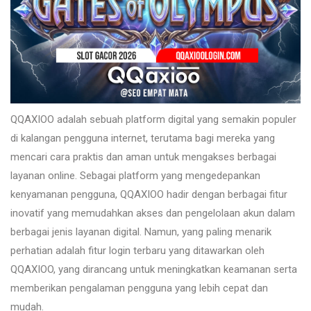
QQAXIOO adalah sebuah platform digital yang semakin populer
di kalangan pengguna internet, terutama bagi mereka yang
mencari cara praktis dan aman untuk mengakses berbagai
layanan online. Sebagai platform yang mengedepankan
kenyamanan pengguna, QQAXIOO hadir dengan berbagai fitur
inovatif yang memudahkan akses dan pengelolaan akun dalam
berbagai jenis layanan digital. Namun, yang paling menarik
perhatian adalah fitur login terbaru yang ditawarkan oleh
QQAXIOO, yang dirancang untuk meningkatkan keamanan serta
memberikan pengalaman pengguna yang lebih cepat dan
mudah.