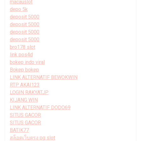
macauslot
depo 5k
deposit 5000
deposit 5000
deposit 5000
deposit 5000
bro178 slot
link pos4d
bokep indo viral
Bokep bokep
LINK ALTERNATIF BEWOKWIN
RTP AKAI123
LOGIN RAKYATJP
KIJANG WIN
LINK ALTERNATIF DODO69
SITUS GACOR
SITUS GACOR
BATIK77
สล็อตเว็บตรง pg slot