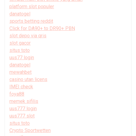
platform slot populer
danatogel
sports betting reddit
Click for DA90+ to DR90+ PBN
slot depo via qris
slot gacor
situs toto
uus77 login
danatogel
mewahbet
casino utan licens
IMEI check
foya88
memek sifilis
uus777 login
uus777 slot
situs toto
Crypto Sportwetten