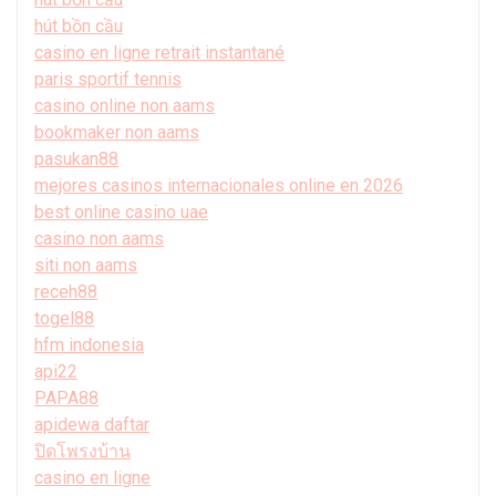
hút bồn cầu
casino en ligne retrait instantané
paris sportif tennis
casino online non aams
bookmaker non aams
pasukan88
mejores casinos internacionales online en 2026
best online casino uae
casino non aams
siti non aams
receh88
togel88
hfm indonesia
api22
PAPA88
apidewa daftar
ปิดโพรงบ้าน
casino en ligne