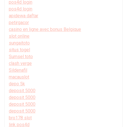
pos4d login
pos4d login
apidewa daftar
petirgacor
casino en ligne avec bonus Belgique
slot online
sungaitoto
situs togel
Sumsel toto
clash verge
Sildenafil
macauslot
depo 5k
deposit 5000
deposit 5000
deposit 5000
deposit 5000
bro178 slot
link pos4d