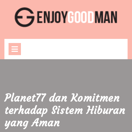
Skip
to
content
Open
Menu
Planet77 dan Komitmen
terhadap Sistem Hiburan
yang Aman