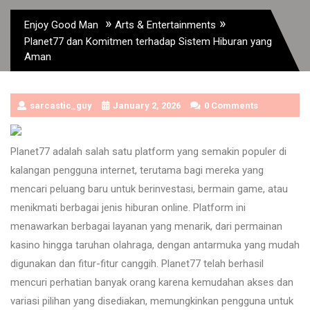
»
»
Enjoy Good Man
Arts & Entertainments
Planet77 dan Komitmen terhadap Sistem Hiburan yang
Aman
sarcastic_guy
January 2, 2026
0 Comments
Planet77 adalah salah satu platform yang semakin populer di
kalangan pengguna internet, terutama bagi mereka yang
mencari peluang baru untuk berinvestasi, bermain game, atau
menikmati berbagai jenis hiburan online. Platform ini
menawarkan berbagai layanan yang menarik, dari permainan
kasino hingga taruhan olahraga, dengan antarmuka yang mudah
digunakan dan fitur-fitur canggih. Planet77 telah berhasil
mencuri perhatian banyak orang karena kemudahan akses dan
variasi pilihan yang disediakan, memungkinkan pengguna untuk