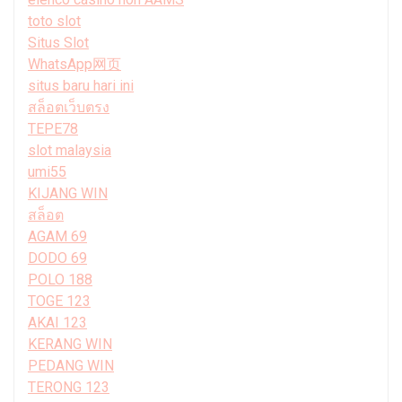
toto slot
Situs Slot
WhatsApp网页
situs baru hari ini
สล็อตเว็บตรง
TEPE78
slot malaysia
umi55
KIJANG WIN
สล็อต
AGAM 69
DODO 69
POLO 188
TOGE 123
AKAI 123
KERANG WIN
PEDANG WIN
TERONG 123