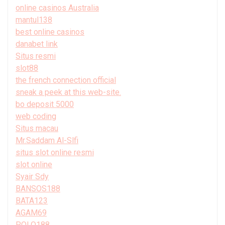
online casinos Australia
mantul138
best online casinos
danabet link
Situs resmi
slot88
the french connection official
sneak a peek at this web-site.
bo deposit 5000
web coding
Situs macau
Mr.Saddam Al-Slfi
situs slot online resmi
slot online
Syair Sdy
BANSOS188
BATA123
AGAM69
POLO188