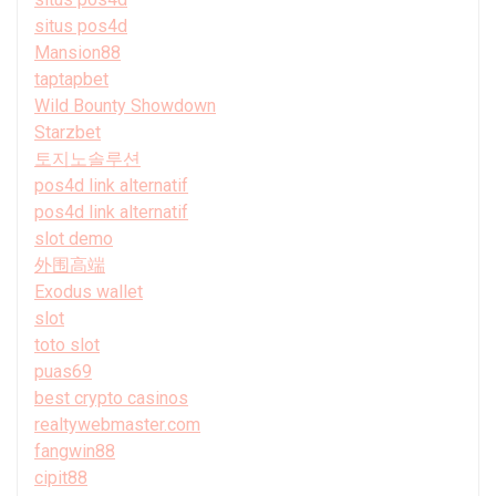
situs pos4d
Mansion88
taptapbet
Wild Bounty Showdown
Starzbet
토지노솔루션
pos4d link alternatif
pos4d link alternatif
slot demo
外围高端
Exodus wallet
slot
toto slot
puas69
best crypto casinos
realtywebmaster.com
fangwin88
cipit88