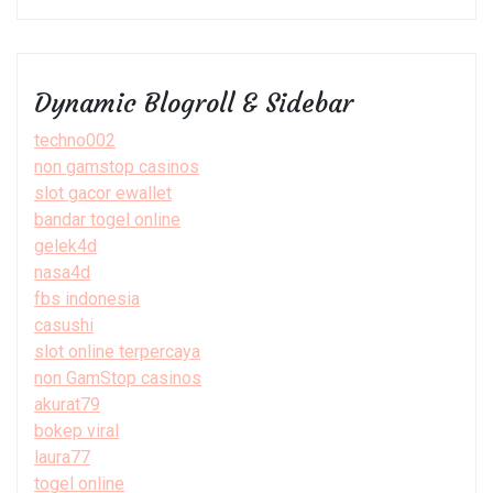
Dynamic Blogroll & Sidebar
techno002
non gamstop casinos
slot gacor ewallet
bandar togel online
gelek4d
nasa4d
fbs indonesia
casushi
slot online terpercaya
non GamStop casinos
akurat79
bokep viral
laura77
togel online