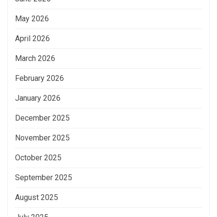
May 2026
April 2026
March 2026
February 2026
January 2026
December 2025
November 2025
October 2025
September 2025
August 2025