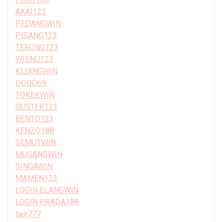
AKAI123
PEDANGWIN
PISANG123
TERONG123
WISNU123
KIJANGWIN
DODO69
TOKEKWIN
SUSTER123
BENTO123
KENZO188
SEMUTWIN
MUSANGWIN
SINGAWIN
MAMEN123
LOGIN ELANGWIN
LOGIN PRADA188
tajir777