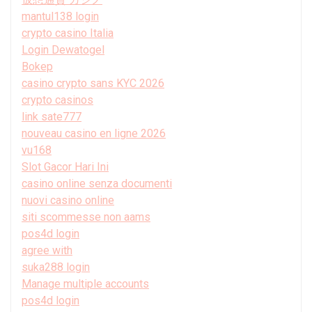
mantul138 login
crypto casino Italia
Login Dewatogel
Bokep
casino crypto sans KYC 2026
crypto casinos
link sate777
nouveau casino en ligne 2026
vu168
Slot Gacor Hari Ini
casino online senza documenti
nuovi casino online
siti scommesse non aams
pos4d login
agree with
suka288 login
Manage multiple accounts
pos4d login