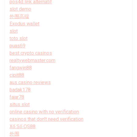
pos4d link alternatif
slot demo
外围高端
Exodus wallet
slot
toto slot
puas69
best crypto casinos
realtywebmaster.com
fangwin88
cipit88
aus casino reviews
badak178
fajar78
situs slot
online casino with no verification
casinos that don't need verification
Xổ Số QS88
外围