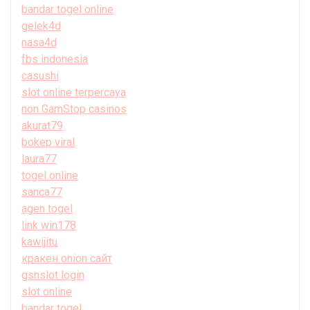
bandar togel online
gelek4d
nasa4d
fbs indonesia
casushi
slot online terpercaya
non GamStop casinos
akurat79
bokep viral
laura77
togel online
sanca77
agen togel
link win178
kawijitu
кракен onion сайт
gsnslot login
slot online
bandar togel