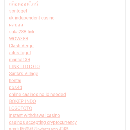
สล็อตออนไลน์
sontogel
uk independent casino
ผลบอล
suka288 link
WOW388
Clash Verge
situs togel
mantul138
LINK LTDTOTO
Santa’s Village
hentai
pos4d
online casinos no id needed
BOKEP INDO
LOGOTOTO
instant withdrawal casino
casinos accepting cryptocurrency
ws电脑端登录whatsapp 扫码