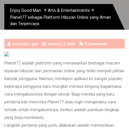
»
»
Enjoy Good Man
Arts & Entertainments
Planet77 sebagai Platform Hiburan Online yang Aman
dan Terpercaya
sarcastic_guy
January 2, 2026
0 Comments
Planet77 adalah platform yang menawarkan berbagai macam
layanan hiburan dan permainan online yang telah menjadi pilihan
banyak pengguna. Namun, meskipun aplikasi ini sangat populer,
beberapa pengguna baru mungkin merasa bingung bagaimana
cara mengaksesnya dengan lancar. Bagi mereka yang baru
pertama kali mencoba Planet77 atau ingin mengetahui cara
terbaik untuk mengaksesnya, berikut adalah panduan lengkap
yang bisa membantu.
Langkah pertama yang perlu dilakukan adalah memastikan