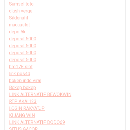
Sumsel toto
clash verge
Sildenafil
macauslot
depo 5k
deposit 5000
deposit 5000
deposit 5000
deposit 5000
bro178 slot
link pos4d
bokep indo viral
Bokep bokep
LINK ALTERNATIF BEWOKWIN
RTP AKAI123
LOGIN RAKYATJP
KIJANG WIN
LINK ALTERNATIF DODO69
SITUS GACOR