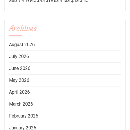
สังเกตการพนันออนไลน์อย่างสนุกสนาน
Archives
August 2026
July 2026
June 2026
May 2026
April 2026
March 2026
February 2026
January 2026