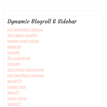
Dynamic Blogroll & Sidebar
non gamstop casinos
slot gacor ewallet
bandar togel online
gelek4d
nasa4d
fbs indonesia
casushi
slot online terpercaya
non GamStop casinos
akurat79
bokep viral
laura77
togel online
sanca77