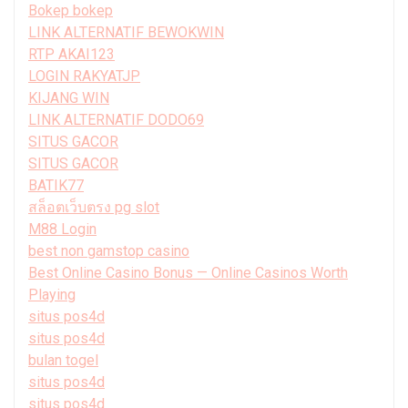
Bokep bokep
LINK ALTERNATIF BEWOKWIN
RTP AKAI123
LOGIN RAKYATJP
KIJANG WIN
LINK ALTERNATIF DODO69
SITUS GACOR
SITUS GACOR
BATIK77
สล็อตเว็บตรง pg slot
M88 Login
best non gamstop casino
Best Online Casino Bonus — Online Casinos Worth
Playing
situs pos4d
situs pos4d
bulan togel
situs pos4d
situs pos4d