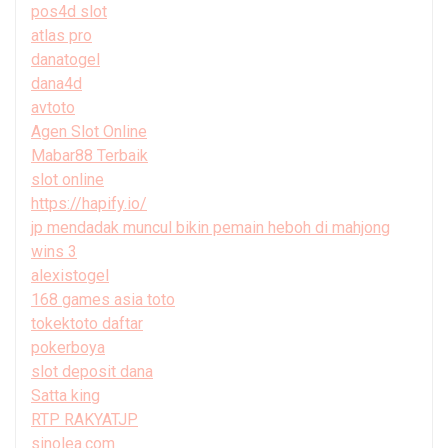
pos4d slot
atlas pro
danatogel
dana4d
avtoto
Agen Slot Online
Mabar88 Terbaik
slot online
https://hapify.io/
jp mendadak muncul bikin pemain heboh di mahjong
wins 3
alexistogel
168 games asia toto
tokektoto daftar
pokerboya
slot deposit dana
Satta king
RTP RAKYATJP
sinolea.com