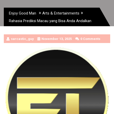
»
»
Enjoy Good Man
Arts & Entertainments
Rahasia Prediksi Macau yang Bisa Anda Andalkan
sarcastic_guy
November 13, 2025
0 Comments