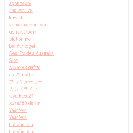
agen togel
link win178
kawijitu
кракен onion сайт
gsnslot login
slot online
bandar togel
Real Pokies Australia
Slot
suka288 daftar
api22 daftar
ブックメーカー
カジノライブ
layarkaca21
suka288 daftar
Yaar Win
Yaar Win
hút bồn cầu
hút bồn cầu