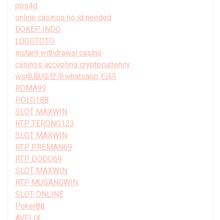
pos4d
online casinos no id needed
BOKEP INDO
LOGOTOTO
instant withdrawal casino
casinos accepting cryptocurrency
ws电脑端登录whatsapp 扫码
ROMA99
POLO188
SLOT MAXWIN
RTP TERONG123
SLOT MAXWIN
RTP PREMAN69
RTP DODO69
SLOT MAXWIN
RTP MUSANGWIN
SLOT ONLINE
Poker88
AVFLIX