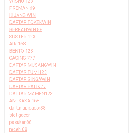
WISNU 123
PREMAN 69
KIJANG WIN
DAFTAR TOKEKWIN
BERKAHWIN 88
SUSTER 123
AIR 168
BENTO 123
GASING 777
DAFTAR MUSANGWIN
DAFTAR TUMI123
DAFTAR SINGAWIN
DAFTAR BATIK77
DAFTAR MAMEN123
ANGKASA 168
daftar apigacor88
slot gacor
pasukan88
receh 88