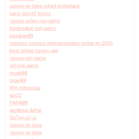
casino en ligne retrait instantané
paris sportif tennis
casino online non aams
bookmaker non aams
pasukan88
mejores casinos internacionales online en 2026
best online casino uae
casino non aams
siti non aams
receh88
togel88
hfm indonesia
api22
PAPA88
apidewa daftar
ปิดโพรงบ้าน
casino en ligne
casino en ligne