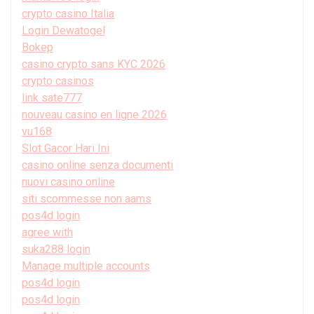
crypto casino Italia
Login Dewatogel
Bokep
casino crypto sans KYC 2026
crypto casinos
link sate777
nouveau casino en ligne 2026
vu168
Slot Gacor Hari Ini
casino online senza documenti
nuovi casino online
siti scommesse non aams
pos4d login
agree with
suka288 login
Manage multiple accounts
pos4d login
pos4d login