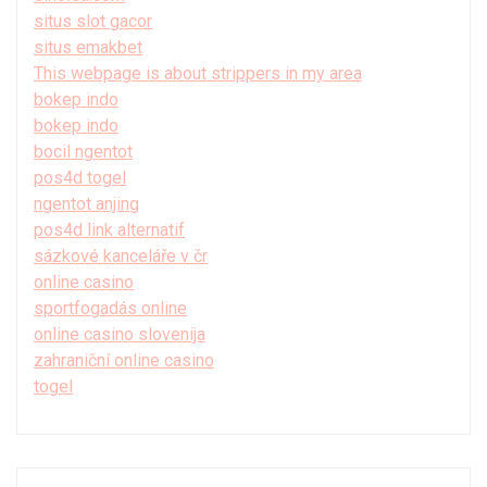
situs slot gacor
situs emakbet
This webpage is about strippers in my area
bokep indo
bokep indo
bocil ngentot
pos4d togel
ngentot anjing
pos4d link alternatif
sázkové kanceláře v čr
online casino
sportfogadás online
online casino slovenija
zahraniční online casino
togel