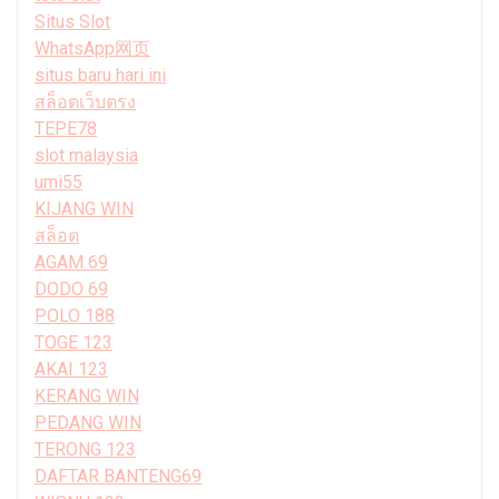
Situs Slot
WhatsApp网页
situs baru hari ini
สล็อตเว็บตรง
TEPE78
slot malaysia
umi55
KIJANG WIN
สล็อต
AGAM 69
DODO 69
POLO 188
TOGE 123
AKAI 123
KERANG WIN
PEDANG WIN
TERONG 123
DAFTAR BANTENG69