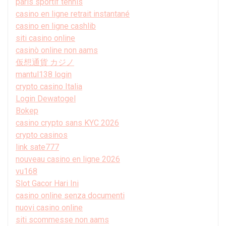
paris sportif tennis
casino en ligne retrait instantané
casino en ligne cashlib
siti casino online
casinò online non aams
仮想通貨 カジノ
mantul138 login
crypto casino Italia
Login Dewatogel
Bokep
casino crypto sans KYC 2026
crypto casinos
link sate777
nouveau casino en ligne 2026
vu168
Slot Gacor Hari Ini
casino online senza documenti
nuovi casino online
siti scommesse non aams