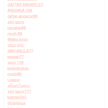
DAFTAR MAMEN123
ANGKASA 168
daftar apigacor88
slot gacor
pasukan88
receh 88
Matka boss
situs toto
MAFIABOLA77
juragan77
zeus 138
bokepbokep
receh88
Ligacor
สล็อตเว็บตรง
slot gacor777
batman365
dogelexus