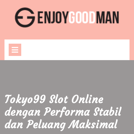
Skip
to
content
Open
Menu
Tokyo99 Slot Online
dengan Performa Stabil
dan Peluang Maksimal