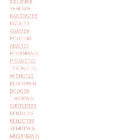
slot online
Syair Sdy
BANSOS188
BATA123
AGAM69
POLO188
AKAI123
PEDANGWIN
PISANG123
TERONG123
WISNU123
KIJANGWIN
DODO69
TOKEKWIN
SUSTER123
BENTO123
KENZO188
SEMUTWIN
MUSANGWIN