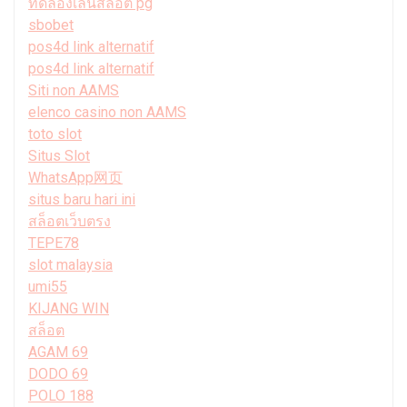
ทดลองเล่นสล็อต pg
sbobet
pos4d link alternatif
pos4d link alternatif
Siti non AAMS
elenco casino non AAMS
toto slot
Situs Slot
WhatsApp网页
situs baru hari ini
สล็อตเว็บตรง
TEPE78
slot malaysia
umi55
KIJANG WIN
สล็อต
AGAM 69
DODO 69
POLO 188