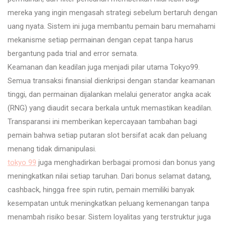
mereka yang ingin mengasah strategi sebelum bertaruh dengan
uang nyata. Sistem ini juga membantu pemain baru memahami
mekanisme setiap permainan dengan cepat tanpa harus
bergantung pada trial and error semata.
Keamanan dan keadilan juga menjadi pilar utama Tokyo99.
Semua transaksi finansial dienkripsi dengan standar keamanan
tinggi, dan permainan dijalankan melalui generator angka acak
(RNG) yang diaudit secara berkala untuk memastikan keadilan.
Transparansi ini memberikan kepercayaan tambahan bagi
pemain bahwa setiap putaran slot bersifat acak dan peluang
menang tidak dimanipulasi.
tokyo 99
juga menghadirkan berbagai promosi dan bonus yang
meningkatkan nilai setiap taruhan. Dari bonus selamat datang,
cashback, hingga free spin rutin, pemain memiliki banyak
kesempatan untuk meningkatkan peluang kemenangan tanpa
menambah risiko besar. Sistem loyalitas yang terstruktur juga