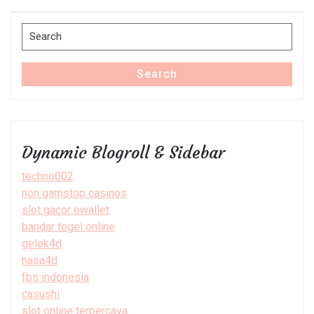
Post
Search
for:
Search
Dynamic Blogroll & Sidebar
techno002
non gamstop casinos
slot gacor ewallet
bandar togel online
gelek4d
nasa4d
fbs indonesia
casushi
slot online terpercaya