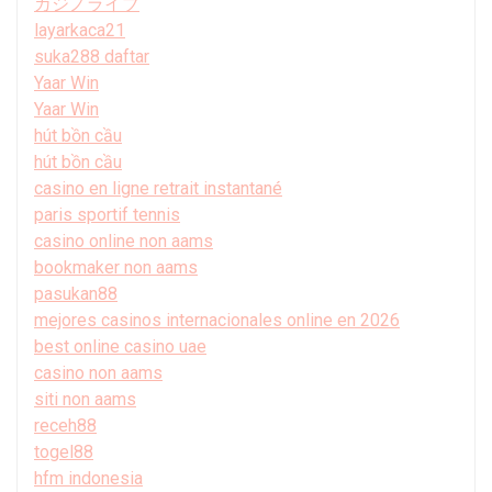
カジノライブ
layarkaca21
suka288 daftar
Yaar Win
Yaar Win
hút bồn cầu
hút bồn cầu
casino en ligne retrait instantané
paris sportif tennis
casino online non aams
bookmaker non aams
pasukan88
mejores casinos internacionales online en 2026
best online casino uae
casino non aams
siti non aams
receh88
togel88
hfm indonesia