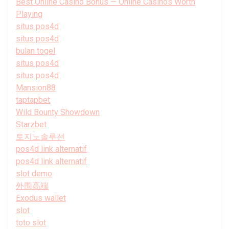
Best Online Casino Bonus — Online Casinos Worth
Playing
situs pos4d
situs pos4d
bulan togel
situs pos4d
situs pos4d
Mansion88
taptapbet
Wild Bounty Showdown
Starzbet
토지노솔루션
pos4d link alternatif
pos4d link alternatif
slot demo
外围高端
Exodus wallet
slot
toto slot