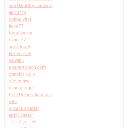
non GamStop casinos
akurat79
bokep viral
laura77
togel online
sanca77
agen togel
link win178
kawijitu
кракен onion сайт
gsnslot login
slot online
bandar togel
Real Pokies Australia
Slot
suka288 daftar
api22 daftar
ブックメーカー