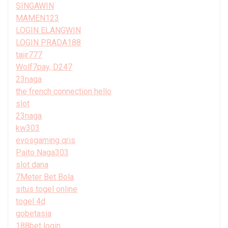
SINGAWIN
MAMEN123
LOGIN ELANGWIN
LOGIN PRADA188
tajir777
Wolf7pay, D247
23naga
the french connection hello
slot
23naga
kw303
evosgaming qris
Paito Naga303
slot dana
7Meter Bet Bola
situs togel online
togel 4d
gobetasia
188bet login