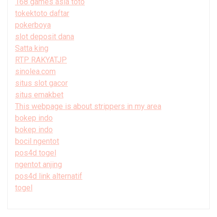
168 games asia toto
tokektoto daftar
pokerboya
slot deposit dana
Satta king
RTP RAKYATJP
sinolea.com
situs slot gacor
situs emakbet
This webpage is about strippers in my area
bokep indo
bokep indo
bocil ngentot
pos4d togel
ngentot anjing
pos4d link alternatif
togel