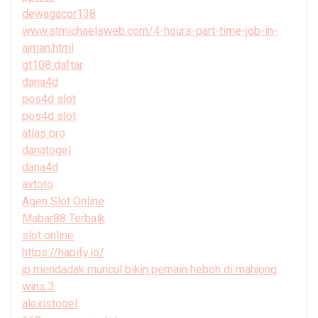
dewagacor138
www.stmichaelsweb.com/4-hours-part-time-job-in-
ajman.html
gt108 daftar
dana4d
pos4d slot
pos4d slot
atlas pro
danatogel
dana4d
avtoto
Agen Slot Online
Mabar88 Terbaik
slot online
https://hapify.io/
jp mendadak muncul bikin pemain heboh di mahjong
wins 3
alexistogel